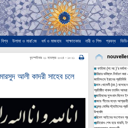
বিশ্ব
উলামা ও মারা’জে
ধর্ম ও মাজহাব
সাক্ষাতকার
নারী ও শিশু
প্রবন্ধ
ভিডি
বৃহস্পতিবার ২১ নভেম্বর ২০২৪ - ১০:২১
মা ফাতিমা (সা.আ.)’র মর্যাদা 
দ মারসুদ আলী কাদরী সাহেব চলে
সিরিয়ার ভবিষ্যৎ নির্ধারণ 
জাতিসংঘে ইরানের প্রতিনিধি
ইমাম খোমেনী (রহ.) বলেছেন
প্রতিষ্ঠিত থাকব ততদিন আমরা 
মুজাহিদদের সুসংবাদ দিলেন ইস
গাজায় শীতের মধ্যে আশ্রয়হীন
নরেন্দ্র মোদির স্ট্যাটাসের প্র
উপদেষ্টা
পরিবেশ আইনের সংশোধন প্রয
প্রতিরোধ শেষ হয়ে যায়নি; 