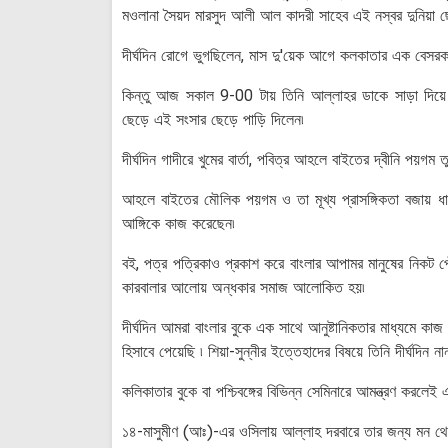
মওলানা সৈয়দ মারসুদ আলী আল কাদরী সাহেব এই নস্বর দুনিয়া 
দীর্ঘদিন রোগে ভুগছিলেন, মাস দু'য়েক আগে কলকাতার এক বেসরক
কিন্তু আজ সকাল 9-00 টায় তিনি আল্লাহর ডাকে সাড়া দিয়ে 
ছেড়ে এই সংসার ছেড়ে পাড়ি দিলেন৷
দীর্ঘদিন গাদীরে খুমের বার্তা, পবিত্র আহলে বাইতের দ্বীনি পয়গম 
আহলে বাইতের মৌলিক পয়গম ও তা মূখ্য প্রাসঙ্গিকতা বজায় ধা
আঙ্গিকে কাজ করেছেন৷
বই, পত্র পত্রিকাও প্রকাশ করে বাংলার আপামর মানুষের নিকট 
কারবালার আলোয় অন্ধকার সমাজ আলোকিত হয়৷
দীর্ঘদিন আমরা বাংলার বুকে এক সাথে আনুষ্টানিকতার মাধ্যমে কা
হিসাবে পেয়েছি ৷ শিয়া-সুন্নীর ইত্তেহাদের বিষয়ে তিনি দীর্ঘদিন 
কলিকাতার বুকে বা পশ্চিবঙ্গের বিভিন্ন সেমিনারে আমন্ত্রণ করলে
১৪-মাসুমীণ (আঃ)-এর ওসিলায় আল্লাহ দরবারে তার জন্য মন থ