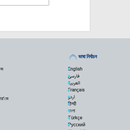
ভাষা নির্বাচন
িউজ
English
فارسی
العربیة
Français
اردو
ারা’জে
हिन्दी
বাংলা
Türkçe
Русский