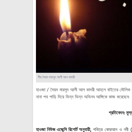
পীর সৈয়দ মারসুদ আলী আল কাদরী
হাওজা / সৈয়দ মারসুদ আলী আল কাদরী আহলে বাইতের মৌলিক পয়গ
নানা পথ পাড়ি দিয়ে ভিন্ন ভিন্ন অভিনব আঙ্গিকে কাজ করেছেন৷
প্রতিবেদন
: মু
হাওজা নিউজ এজেন্সি রিপোর্ট অনুযায়ী,
পবিত্র কোরআন ও নবী (আ