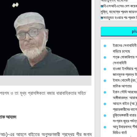
আয়াতুল্লাহ খামেনেয়ী
আইএসআইএসের বেশ কয়েকজন
মুক্তি, দামেস্কে প্রথম জায়
ক্ষমতাচ্যুত হওয়ার পর প্রথম
plu
ইরানের সেনাবাহিনী 
বাড়িয়ে চলেছে
শত্রু মোকাবিলায় সর
সেনাবাহিনী
হাওজা ইলমিয়ায় প্
জ্ঞানমূলক প্রবন্ধ 
ইমাম খোমেনী (রহ.)
মালিক আশতার
ইরান সৌদি আরবের স
ম ও তা মূখ্য প্রাসঙ্গিকতা বজায় ধারাবাহিকতার সহিত
অঙ্গীকারবদ্ধ: আরাক
আহলে বাইত (আ.) ত
প্রচারকারীদের ভা
চুক্তিভঙ্গকারী ধারা
স্তাক আহমদ
সংগ্রাম জুহুর পর্য
আবু উবায়দাসহ শীর্
ভিডিও বার্তা
ঃ)-এর আহলে বাইতের অনুসরণকারী শ্রদ্ধেয় পীর জনাব