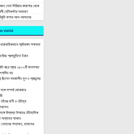
 নেতা সিরিয়ার কারাগার থেকে
নবাদী হেলিকপ্টার অবতরণ
 বিবৃতি বাশার আল-আসাদের
s visité
ধারাবাহিকভাবে প্রতিরক্ষা সক্ষমতা
্বোচ্চ প্রস্তুতিতে ইরান
রতি বছর প্রায় ২৫০০টি মানসম্মত
উৎপাদিত হয়
 ছিলেন সমকালীন যুগ ও প্রজন্মের
ঙ্গে সম্পর্ক জোরদারে
চি
াঁদের বাণী ও ঐতিহ্য
লোবাসেন
র সঙ্গে বিশ্বস্ত উম্মাহর ঐতিহাসিক
ন্ত অব্যাহত থাকবে
ষ নেতাদের শাহাদাত, হামাসের