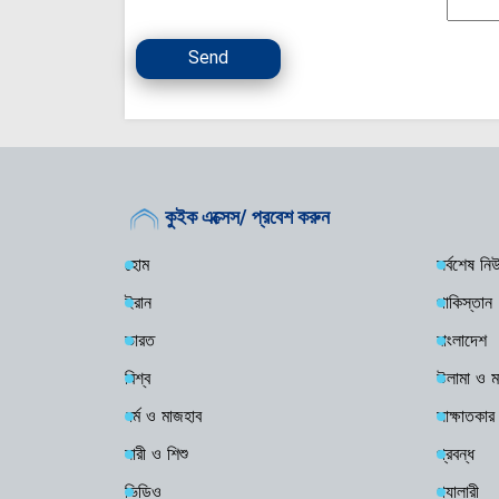
Send
কুইক এক্সেস/ প্রবেশ করুন
হোম
সর্বশেষ ন
ইরান
পাকিস্তান
ভারত
বাংলাদেশ
বিশ্ব
উলামা ও ম
ধর্ম ও মাজহাব
সাক্ষাতকার
নারী ও শিশু
প্রবন্ধ
ভিডিও
গ্যালারী