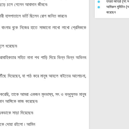
হযরত জাহরা (সা.আ
ছেড়ে চলে গেলেন আবাদান জীবনে৷
আমিরুল মুমিনিন (আ.
করেছেন
ারী হাসপাতালে ভর্তি ছিলেন রোগ জনিত কারনে৷
নব–ইসলামী সভ্যতা, 
নতুনত্বের স্লোগা
বাংলার বুকে নিজের হাতে সাজানো লাখো লাখো প্রেমিককে
বিশ্ববিদ্যালয়ে গব
ইরান-সৌদি সংলাপ: 
সমীকরণ
তুলে ধরেছেন৷
রাবাহিকতার সহিত নানা পথ পাড়ি দিয়ে ভিন্ন ভিন্ন অভিনব
পৌঁছে দিয়েছেন, যা পাঠ করে মানুষ আহলে বাইতের আলোচনা,
জ করেছি, তাকে আমরা একজন মৃদভাষ্য, সৎ ও বন্ধুসুলভ মানুষ
নানান আঙ্গিকে কাজ করেছেন৷
ই একডাকে সাড়া দিয়েছেন৷
েকে দোয়া রইলো ৷ আমিন