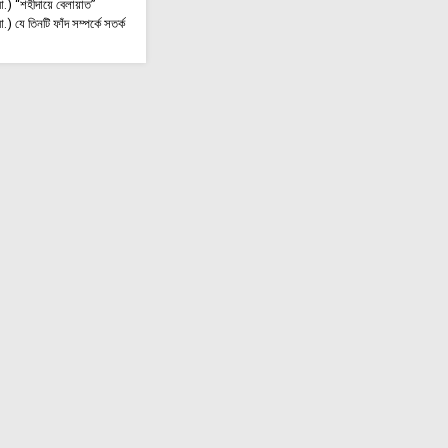
.) “শহীদায়ে বেলায়াত”
) যে তিনটি ফাঁদ সম্পর্কে সতর্ক
বুদ্ধিদীপ্ত গবেষণা ও বৈজ্ঞানিক
নে আল-মোস্তফা আন্তর্জাতিক
েষণা সপ্তাহের উদ্বোধন
মধ্যপ্রাচ্যের নতুন কূটনৈতিক