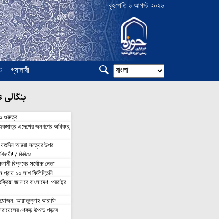
বৃহস্পতি ৬ আগস্ট ২০২৬
ও
গ্যালারী
nouvelles بنگالی
ও গুরুত্ব
করা একমাত্র এদেশের জনগণের অধিকার,
 যতদিন আমরা সত্যের উপর
বিজয়ী! / ভিডিও
লামী বিপ্লবের সর্বোচ্চ নেতা
 প্রায় ১০ লাখ ফিলিস্তিনি
তিক্রিয়া জানাবে বাংলাদেশ: পররাষ্ট্র
়োজন: আয়াতুল্লাহ আরাফি
ইসরায়েলের শেকড় উপড়ে পড়বে: