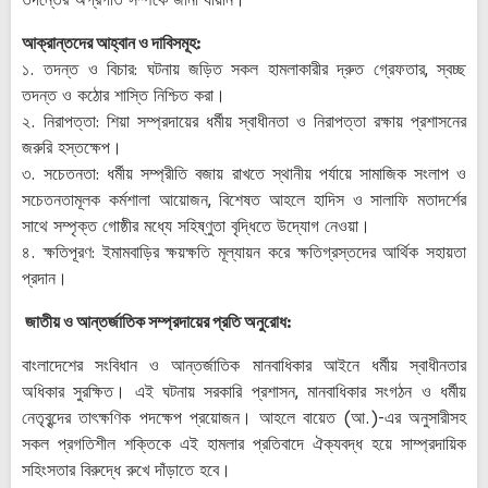
তদন্তের অগ্রগতি সম্পর্কে জানা যায়নি।
আক্রান্তদের আহ্বান ও দাবিসমূহ:
১. তদন্ত ও বিচার: ঘটনায় জড়িত সকল হামলাকারীর দ্রুত গ্রেফতার, স্বচ্ছ
তদন্ত ও কঠোর শাস্তি নিশ্চিত করা।
২. নিরাপত্তা: শিয়া সম্প্রদায়ের ধর্মীয় স্বাধীনতা ও নিরাপত্তা রক্ষায় প্রশাসনের
জরুরি হস্তক্ষেপ।
৩. সচেতনতা: ধর্মীয় সম্প্রীতি বজায় রাখতে স্থানীয় পর্যায়ে সামাজিক সংলাপ ও
সচেতনতামূলক কর্মশালা আয়োজন, বিশেষত আহলে হাদিস ও সালাফি মতাদর্শের
সাথে সম্পৃক্ত গোষ্ঠীর মধ্যে সহিষ্ণুতা বৃদ্ধিতে উদ্যোগ নেওয়া।
৪. ক্ষতিপূরণ: ইমামবাড়ির ক্ষয়ক্ষতি মূল্যায়ন করে ক্ষতিগ্রস্তদের আর্থিক সহায়তা
প্রদান।
জাতীয় ও আন্তর্জাতিক সম্প্রদায়ের প্রতি অনুরোধ:
বাংলাদেশের সংবিধান ও আন্তর্জাতিক মানবাধিকার আইনে ধর্মীয় স্বাধীনতার
অধিকার সুরক্ষিত। এই ঘটনায় সরকারি প্রশাসন, মানবাধিকার সংগঠন ও ধর্মীয়
নেতৃবৃন্দের তাৎক্ষণিক পদক্ষেপ প্রয়োজন। আহলে বায়েত (আ.)-এর অনুসারীসহ
সকল প্রগতিশীল শক্তিকে এই হামলার প্রতিবাদে ঐক্যবদ্ধ হয়ে সাম্প্রদায়িক
সহিংসতার বিরুদ্ধে রুখে দাঁড়াতে হবে।