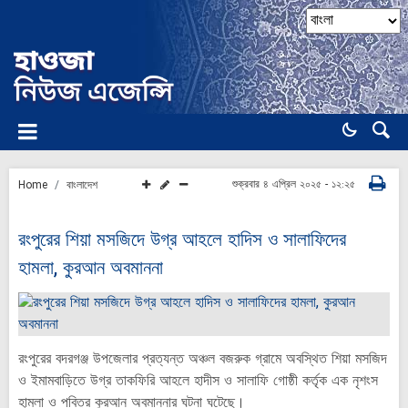
শুক্রবার ৪ এপ্রিল ২০২৫ - ১২:২৫
Home
বাংলাদেশ
রংপুরের শিয়া মসজিদে উগ্র আহলে হাদিস ও সালাফিদের
হামলা, কুরআন অবমাননা
রংপুরের বদরগঞ্জ উপজেলার প্রত্যন্ত অঞ্চল বজরুক গ্রামে অবস্থিত শিয়া মসজিদ
ও ইমামবাড়িতে উগ্র তাকফিরি আহলে হাদীস ও সালাফি গোষ্ঠী কর্তৃক এক নৃশংস
হামলা ও পবিত্র কুরআন অবমাননার ঘটনা ঘটেছে।