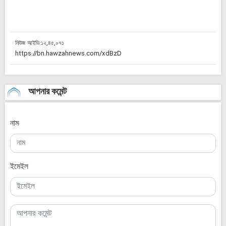
নিউজ আইডি:
১২,৪৫,০৭১
আপনার কমেন্ট
নাম
ইমেইল