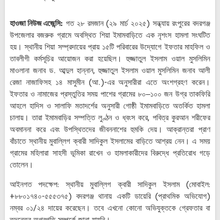
হাওজা নিউজ এজেন্সি:
গত ২৮ রমজান (২৯ মার্চ ২০২৫) সন্ধ্যায় রংপুরের বদরগঞ্জ
উপজেলার বজরুক গ্রামে অবস্থিত শিয়া ইমামবাড়িতে এক নৃশংস হামলা সংঘটিত
হয়। স্থানীয় শিয়া সম্প্রদায়ের প্রায় ১৫টি পরিবারের উদ্যোগে ইফতার মাহফিল ও
তাবলীগী কর্মসূচির আয়োজন করা হয়েছিল। হুজ্জাতুল ইসলাম ওয়াল মুসলিমিন
মাওলানা জনাব ড. আব্দুল হান্নান, হুজ্জাতুল ইসলাম ওয়াল মুসলিমিন জনাব আলী
রেজা নাজাফিসহ ১৪ মাসুমীন (আ.)-এর অনুসারীরা এতে অংশগ্রহণ করেন।
ইফতার ও নামাজের প্রস্তুতির সময় পাশের গ্রামের ৮০–১০০ জন উগ্র তাকফিরি
আহলে হাদিস ও সালাফি মতাদর্শের অনুসারী গোষ্ঠী ইমামবাড়িতে অতর্কিত হামলা
চালায়। তারা ইমামবাড়ির সম্পত্তি লুণ্ঠন ও ধ্বংস করে, পবিত্র কুরআন শরীফের
অবমাননা করে এবং উপস্থিতদের জীবননাশের হুমকি দেয়। আক্রান্তরা প্রাণ
বাঁচাতে স্থানীয় মুবাল্লিগ ক্বারী সাদিকুল ইসলামের বাড়িতে আশ্রয় নেন। এ সময়
গ্রামের মহিলারা সাহসী ভূমিকা রাখেন ও হামলাকারীদের বিরুদ্ধে প্রতিরোধ গড়ে
তোলেন।
আইনগত পদক্ষেপ: স্থানীয় মুবাল্লিগ ক্বারী সাদিকুল ইসলাম (মোবাইল:
+৮৮০১৭৪০-৫৫৫৩৭৫) বদরগঞ্জ থানায় একটি ডায়েরি (প্রাথমিক অভিযোগ)
নম্বর ০১/২৪ দায়ের করেছেন। তবে এখনো কোনো অভিযুক্তকে গ্রেফতার বা