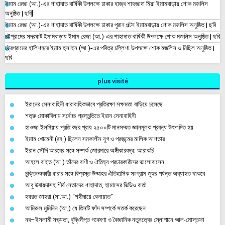
ইমাম রেজা (আ.)-এর শাহাদাত বার্ষিকী উপলক্ষে ঢাকার হাজ্ব শাহজাদা মিয়া ইমামবাড়ায় শোক মজলিস
অনুষ্ঠিত | ছবি]
ইমাম রেজা (আ.)-এর শাহাদাত বার্ষিকী উপলক্ষে ঢাকার পুরান পল্টন ইমামবাড়ায় শোক মজলিস অনুষ্ঠিত | ছবি
চট্টগ্রামের সদরঘাট ইমামবাড়ায় ইমাম রেজা (আ.)-এর শাহাদাত বার্ষিকী উপলক্ষে শোক মজলিস অনুষ্ঠিত | ছবি
চট্রগ্রামের হালিশহরে ইমাম হুসাইন (আ.)-এর পবিত্র চল্লিশা উপলক্ষে শোক মজলিস ও মিছিল অনুষ্ঠিত |
ছবি
plus visité
ইরানের সেনাবাহিনী ধারাবাহিকভাবে প্রতিরক্ষা সক্ষমতা বাড়িয়ে চলেছে
শত্রু মোকাবিলায় সর্বোচ্চ প্রস্তুতিতে ইরান সেনাবাহিনী
হাওজা ইলমিয়ায় প্রতি বছর প্রায় ২৫০০টি মানসম্মত জ্ঞানমূলক প্রবন্ধ উৎপাদিত হয়
ইমাম খোমেনী (রহ.) ছিলেন সমকালীন যুগ ও প্রজন্মের মালিক আশতার
ইরান সৌদি আরবের সঙ্গে সম্পর্ক জোরদারে অঙ্গীকারবদ্ধ: আরাকচি
আহলে বাইত (আ.) তাঁদের বাণী ও ঐতিহ্য প্রচারকারীদের ভালোবাসেন
চুক্তিভঙ্গকারী ধারার সঙ্গে বিশ্বস্ত উম্মাহর ঐতিহাসিক সংগ্রাম জুহুর পর্যন্ত অব্যাহত থাকবে
আবু উবায়দাসহ শীর্ষ নেতাদের শাহাদাত, হামাসের ভিডিও বার্তা
হযরত জাহরা (সা.আ.) “শহীদায়ে বেলায়াত”
আমিরুল মুমিনিন (আ.) যে তিনটি ফাঁদ সম্পর্কে সতর্ক করেছেন
নব–ইসলামী সভ্যতা, বুদ্ধিদীপ্ত গবেষণা ও বৈজ্ঞানিক নতুনত্বের স্লোগানে আল-মোস্তফা