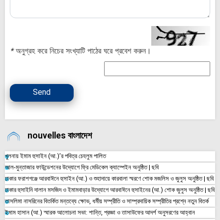
*
অনুগ্রহ করে নিচের সংখ্যাটি পাঠের ঘরে প্রবেশ করুন।
Send
nouvelles বাংলাদেশ
খুলনায় ইমাম হুসাইন (আ.)’র পবিত্র চেহলুম পালিত
আল-মুন্তাজার ফাউন্ডেশনের উদ্যোগে ফ্রি মেডিকেল ক্যাম্পেইন অনুষ্ঠিত | ছবি
ঢাকার ফরাশগঞ্জে আরবাঈনে হুসাইন (আ.) ও শুহাদায়ে কারবালা স্মরণে শোক মজলিস ও জুলুস অনুষ্ঠিত | ছবি
ঢাকার হুসাইনি দালান মসজিদ ও ইমামবাড়ার উদ্যোগে আরবাঈনে হুসাইনের (আ.) শোক জুলুস অনুষ্ঠিত | ছবি
তাসলিমা নাসরিনের বিতর্কিত মন্তব্যে ক্ষোভ, ধর্মীয় সম্প্রীতি ও সাম্প্রদায়িক সম্প্রীতির প্রশ্নে নতুন বিতর্ক
ইমাম হাসান (আ.) স্মারক আলোচনা সভা: শান্তি, প্রজ্ঞা ও তাসাউফের আদর্শ অনুসরণের আহ্বান