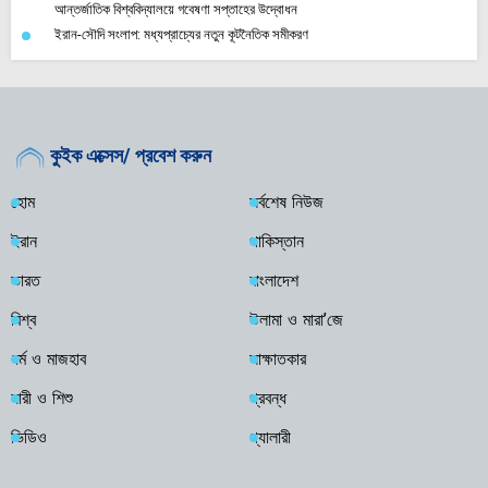
আন্তর্জাতিক বিশ্ববিদ্যালয়ে গবেষণা সপ্তাহের উদ্বোধন
ইরান-সৌদি সংলাপ: মধ্যপ্রাচ্যের নতুন কূটনৈতিক সমীকরণ
কুইক এক্সেস/ প্রবেশ করুন
হোম
সর্বশেষ নিউজ
ইরান
পাকিস্তান
ভারত
বাংলাদেশ
বিশ্ব
উলামা ও মারা’জে
ধর্ম ও মাজহাব
সাক্ষাতকার
নারী ও শিশু
প্রবন্ধ
ভিডিও
গ্যালারী